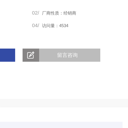
类阀门在管道中一般应当水平安装。
02/
式阀体，无须另加机油润滑，如遇主阀
厂商性质：经销商
04/
访问量：4534
留言咨询