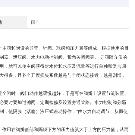
地
国产
主阀和附设的导管、针阀、球阀和压力表等组成、根据使用的目
制器、泄压阀、水力电动控制阀、紧急关闭阀等。 导阀随介质的
用，就可以使主阀获得对水位和水压及流量等进行单独和复合调
大得多，且各个开度损失系数越是与全闭状态接近，越是剧增，
全闭时，阀门动作越缓慢越好，于是可在阀瓣上设置节流装置。
必要时要加过滤网，定期检修及设置旁通管路。水力控制阀分隔
制，使隔膜（活塞）液压式差动操作，*由水力自动调节，从而使
作用在阀瓣低部和隔膜下方的压力值就大于上方的压力值，从而