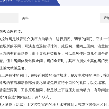
细内容
/ PRODUCT DETAILS
英科
产
制阀原理构造:
制阀是以管道介质压力为动力，进行启闭、调节的阀门。它由一个
能场所的不同，可演变成遥控浮球阀、减压阀、缓闭止回阀、流量控
压力的变化而动作，由于导阀种类很多，可以单独使用或几个组合使
能。但主阀阀体类似截止阀，阀门全开时，其压力损失比其他阀门要
径越大就越显著。
述特性的阀门，在接近阀瓣的动作加速，易发生水锤的冲击，接近
导阀的节流和动作部分要尽量避免设置特小口径的孔口，以免堵塞。
活塞型两类，工作原理相同，都是以上下游压力差为动力，有导阀控
瓣*开启或*关闭或处于调节状态。
隔膜（活塞）上方控制室内的压力水被排到大气或下游低压区时，