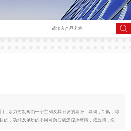
门，水力控制阀由一个主阀及其附设的导管﹑导阀﹑针阀﹑球
目的﹑功能及场所的不同可演变成遥控浮球阀﹑减压阀﹑缓闭
﹑水力电动控制阀、水泵控制阀等。 水力控制阀前要安装过滤