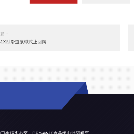
一篇：
41X型滑道滚球式止回阀
304卫生级离心泵
DBY-W-10食品级电动隔膜泵