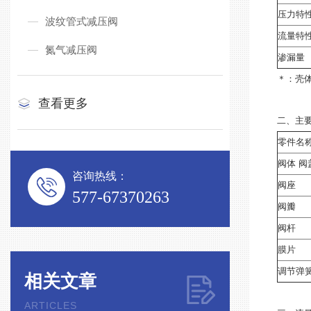
压力特性
波纹管式减压阀
流量特性
氮气减压阀
渗漏量
＊：壳
查看更多
二、
主
零件名
阀体 阀
咨询热线：
阀座
577-67370263
阀瓣
阀杆
膜片
调节弹
相关文章
ARTICLES