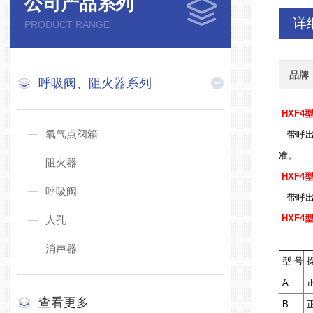
公司产品系列
详
PRODUCT RANGE
品牌
呼吸阀、阻火器系列
HXF4
氧气点阀箱
带呼出
准。
阻火器
HXF4
呼吸阀
带呼出
HXF4
人孔
消声器
型 号
操
A
正
查看更多
B
正