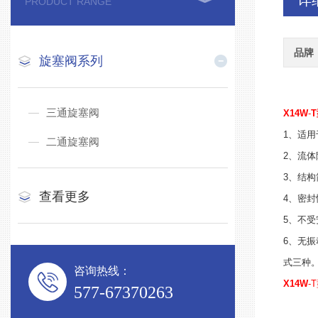
详
PRODUCT RANGE
品牌
旋塞阀系列
三通旋塞阀
X14W
-
1、适
二通旋塞阀
2、流
3、结
查看更多
4、密封
5、不
6、无
式三种
咨询热线：
X14W
-
577-67370263