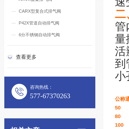
速
二
CARX型复合式排气阀
P42X管道自动排气阀
管
6分不锈钢自动排气阀
量
活
查看更多
到
小
咨询热线：
577-67370263
公称通
50
80
100