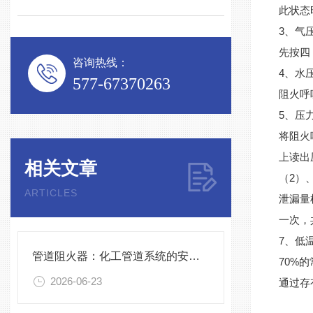
此状态
3、气
先按四
咨询热线：
4、水
577-67370263
阻火呼
5、压
将阻火
上读出
相关文章
（2）
ARTICLES
泄漏量
一次，
7、低
管道阻火器：化工管道系统的安全防护屏障
70%
2026-06-23
通过存