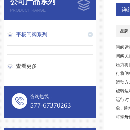
公司产品系列
详
PRODUCT RANGE
品牌
平板闸阀系列
闸阀运
闸阀关
压力将
查看更多
行将闸
运动方
旋转运
咨询热线：
运行时
577-67370263
象 ,
杆螺母