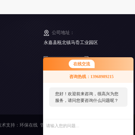
公司地址：
永嘉县瓯北镇马岙工业园区
扫
在线交流
一
扫
咨询热线：13968989215
添
加
好
您好！欢迎前来咨询，很高兴为您
友
服务，请问您要咨询什么问题呢？
术支持：
环保在线
管理登陆