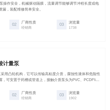
酸钠加药泵操作安全，机械驱动隔膜，流量调节能够调节冲程长度或电
泄漏，装配维修简单安全。
厂商性质
浏览量
02
03
经销商
1738
3浓酸计量泵
酸计量泵采用凸轮机构．它可以传输高粘度介质，腐蚀性液体和危险性
，可安置于药槽或管道上，接触介质泵头为PVC、PCDF\\可
材质。性价比高，普遍适用于，压力要求不高的水处理行业。在泵
调节流量也可定量输出。
厂商性质
浏览量
02
03
经销商
1902