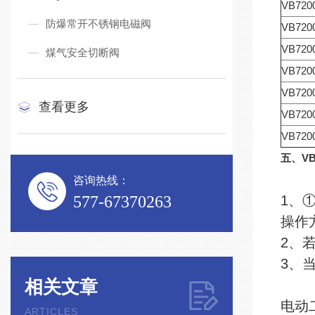
VB720
防爆常开不锈钢电磁阀
VB720
VB720
煤气安全切断阀
VB720
VB720
查看更多
VB720
VB720
五、V
咨询热线：
577-67370263
1、
操作
2、
3、
相关文章
电动
ARTICLES