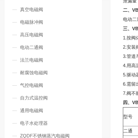
泄漏量（
真空电磁阀
二、V
电动二
电磁脉冲阀
三、V
高压电磁阀
1.按
2.安
电动二通阀
3.管
法兰电磁阀
4.用
耐腐蚀电磁阀
5.驱
6.需
气控电磁阀
7.阀
自力式温控阀
四、V
通用电磁阀
型号
电子水处理器
二通
ZQDF不锈钢蒸汽电磁阀