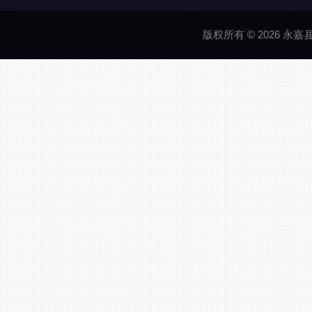
版权所有 © 2026 