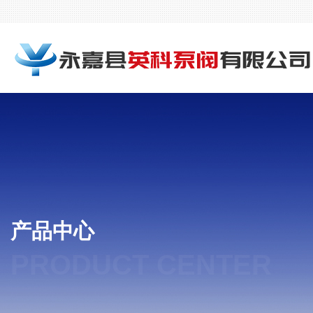
产品中心
PRODUCT CENTER