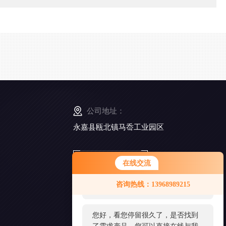
公司地址：
永嘉县瓯北镇马岙工业园区
扫
在线交流
一
您好！欢迎前来咨询，很高兴为您
扫
咨询热线：13968989215
添
服务，请问您要咨询什么问题呢？
加
好
友
您好，看您停留很久了，是否找到