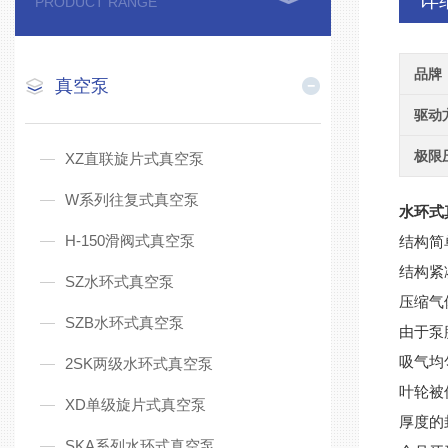
详
PRODUCT RANGE
品牌
真空泵
驱动
极限
XZ直联旋片式真空泵
W系列往复式真空泵
水环式
H-150滑阀式真空泵
结构简
结构紧
SZ水环式真空泵
压缩气
SZB水环式真空泵
由于泵
吸气均
2SK两级水环式真空泵
叶轮被
XD单级旋片式真空泵
厚度的
SKA系列水环式真空泵