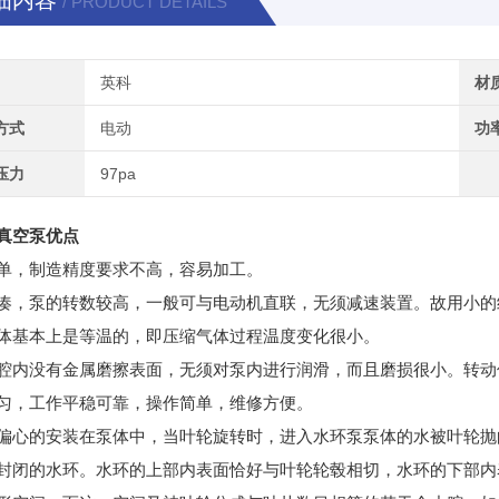
细内容
/ PRODUCT DETAILS
英科
材
方式
电动
功
压力
97pa
真空泵
优点
单，制造精度要求不高，容易加工。
凑，泵的转数较高，一般可与电动机直联，无须减速装置。故用小的
体基本上是等温的，即压缩气体过程温度变化很小。
腔内没有金属磨擦表面，无须对泵内进行润滑，而且磨损很小。转动
匀，工作平稳可靠，操作简单，维修方便。
偏心的安装在泵体中，当叶轮旋转时，进入水环泵泵体的水被叶轮抛
封闭的水环。水环的上部内表面恰好与叶轮轮毂相切，水环的下部内