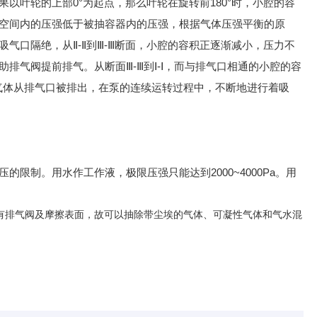
果以叶轮的上部
0°
为起点，那么叶轮在旋转前
180°
时，小腔的容
空间内的压强低于被抽容器内的压强，根据气体压强平衡的原
吸气口隔绝，从Ⅱ
-Ⅱ
到
Ⅲ-Ⅲ
断面，小腔的容积正逐渐减小，压力不
助排气阀提前排气。从断面
Ⅲ-Ⅲ
到
Ⅰ-Ⅰ
，而与排气口相通的小腔的容
气体从排气口被排出，在泵的连续运转过程中，不断地进行着吸
压的限制。用水作工作液，极限压强只能达到
2000~4000Pa
。用
有排气阀及摩擦表面，故可以抽除带尘埃的气体、可凝性气体和气水混