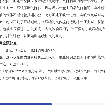
形空间，而这一空间又被叶轮分成与叶片数目相等的若干个小腔。如
由小变大，压强不断的降低，且与吸排气盘上的吸气口相通，当小腔
抽的气体不断地被抽进小腔，此时正处于吸气过程。当吸气完成时与
大，此时正处于压缩过程，当压缩的气体提前达到排气压力时，从辅
步地减小压强进一步的升高，当气体的压*于排气压强时，被压缩的
缩、排气过程，从而达到连续抽气的目的。
真空泵
缺点
，一般在
30%
左右，较好的可达
50%
。
低，这不仅是因为受到结构上的限制，更重要的是受工作液饱和蒸气
作液，可达
130Pa
。
由于水环泵中气体压缩是等温的，故可以抽除易燃、易爆的气体。由于没
有了这些突出的特点，尽管它效率低，仍然得到了广泛的应用