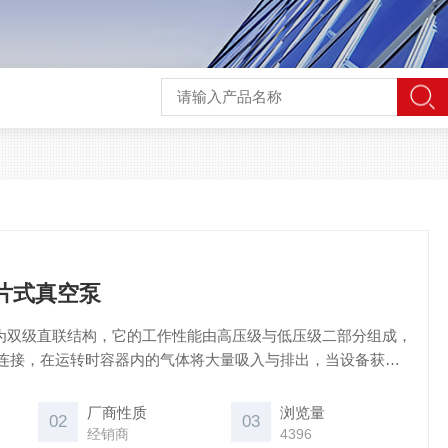
旋片式真空泵
泵为双级直联结构，它的工作性能由高压级与低压级二部分组成，
连接，在运转时容器内的气体将大量吸入与排出，当设备获得
封闭，高压级吸入的气体将转送到第二级，并经第二级吸入与
得一定的真空，该泵的技术参数为6×10-2,泵与电机连轴，高
厂商性质
浏览量
02
03
凑，流动性工作方便
经销商
4396