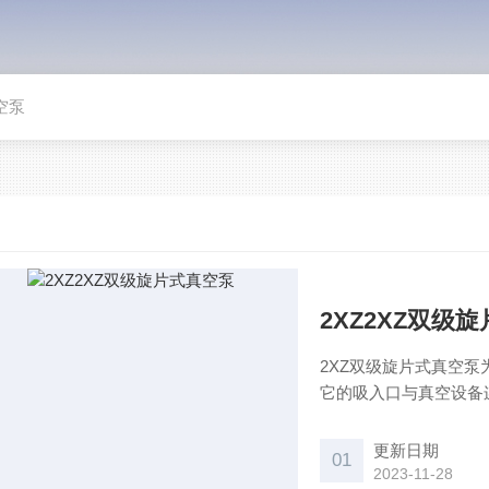
空泵
2XZ2XZ双级
2XZ双级旋片式真空
它的吸入口与真空设备
真空时，高压级排气阀
排出，这样真空设备可获
更新日期
01
转速，外型小，结构紧
2023-11-28