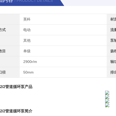
细内容
/ PRODUCT DETAILS
英科
材
方式
电动
流
其他
泵
数目
单级
扬
2900r/m
轴
口径
50mm
排
2/2
管道循环泵
产品
2/2
管道循环泵
简介