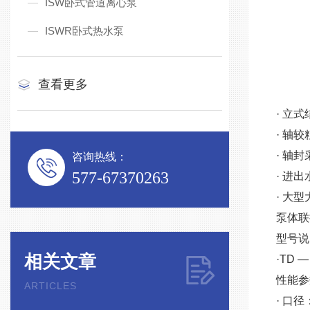
ISW卧式管道离心泵
ISWR卧式热水泵
查看更多
· 立
· 轴
· 轴
咨询热线：
577-67370263
· 进
· 大
泵体联
型号说明
相关文章
·TD 
性能参
ARTICLES
· 口径