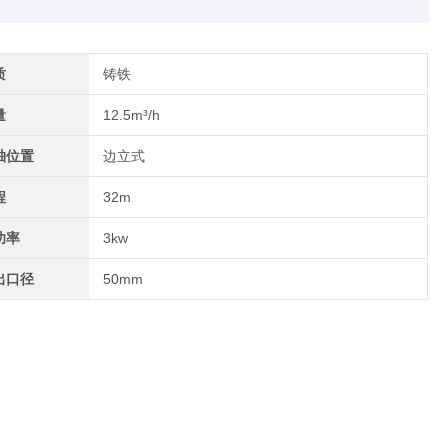
质
铸铁
量
12.5m³/h
轴位置
边立式
程
32m
功率
3kw
出口径
50mm