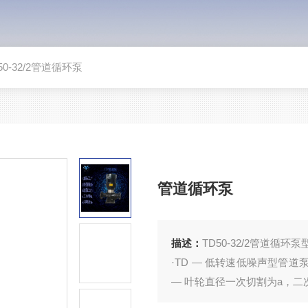
50-32/2管道循环泵
管道循环泵
描述：
TD50-32/2管道循环泵
·TD — 低转速低噪声型管道泵 · 100 — 进
— 叶轮直径一次切割为a，二