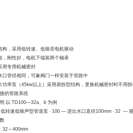
式结构，采用低转速、低噪音电机驱动
较粗，刚性好，电机下端装两个轴承
封采用专用机械密封
出水口管径相同，可象阀门一样安装于管路中
型大功率泵（45kw以上）采用易拆型结构，更换机械密封时不
接的管路系统
 以 TD100—32a、b 为例
— 低转速低噪声型管道泵 · 100 — 进出水口直径100mm · 32
数
：32～400mm