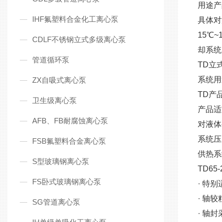
用途
产
IHF氟塑料合金化工离心泵
具体对
15℃
CDLF不锈钢立式多级离心泵
却系统
管道循环泵
TD立
系统用
ZX自吸式离心泵
TD产
卫生级离心泵
产品适
AFB、FB耐腐蚀离心泵
对液体
系统压
FSB氟塑料合金离心泵
供热系
S型玻璃钢离心泵
TD65
FS卧式玻璃钢离心泵
· 特
· 轴
SG管道离心泵
· 轴