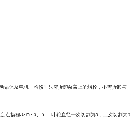
用拆动泵体及电机，检修时只需拆卸泵盖上的螺栓，不需拆卸与
 — 规定点扬程32m · a、b — 叶轮直径一次切割为a，二次切割为b