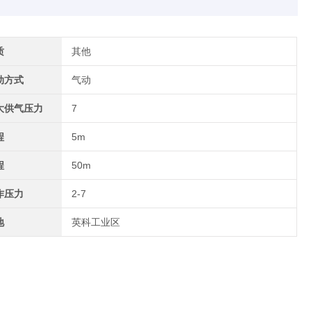
质
其他
动方式
气动
大供气压力
7
程
5m
程
50m
作压力
2-7
地
英科工业区