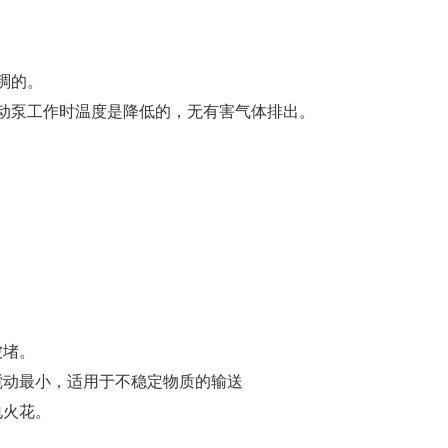
到粘稠的。
，气动泵工作时温度是降低的，无有害气体排出。
发热
容易被堵。
料的搅动最小，适用于不稳定物质的输送
了静电火花。