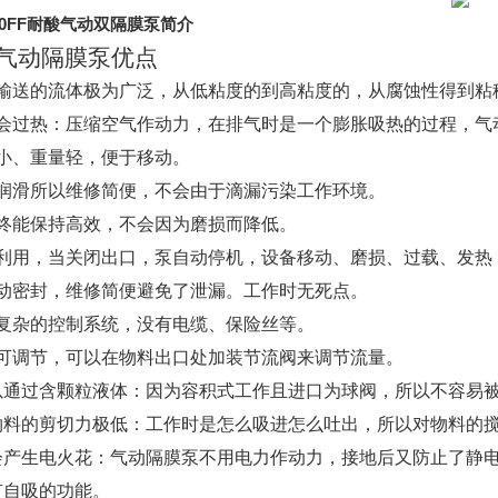
0FF
耐酸气动双隔膜泵
简介
Y气动隔膜泵优点
可以输送的流体极为广泛，从低粘度的到高粘度的，从腐蚀性得
不会过热：压缩空气作动力，在排气时是一个膨胀吸热的过程
体积小、重量轻，便于移动。
无需润滑所以维修简便，不会由于滴漏污染工作环境。
泵始终能保持高效，不会因为磨损而降低。
能量利用，当关闭出口，泵自动停机，设备移动、磨损、过载、
有动密封，维修简便避免了泄漏。工作时无死点。
没有复杂的控制系统，没有电缆、保险丝等。
流量可调节，可以在物料出口处加装节流阀来调节流量。
可以通过含颗粒液体：因为容积式工作且进口为球阀，所以不
对物料的剪切力极低：工作时是怎么吸进怎么吐出，所以对物
.不会产生电火花：气动隔膜泵不用电力作动力，接地后又防止
.具有自吸的功能。