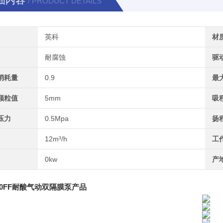
细内容
/ PRODUCT DETAILS
英科
材
耐腐蚀
驱
消耗量
0.9
最
颗粒值
5mm
吸
压力
0.5Mpa
扬
12m³/h
工
0kw
产
0FF
耐酸气动双隔膜泵
产品