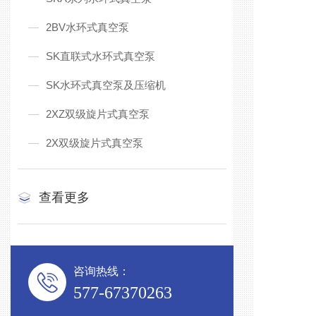
2BV水环式真空泵
SK直联式水环式真空泵
SK水环式真空泵及压缩机
随着水
现象，
2XZ双级旋片式真空泵
产品的
2X双级旋片式真空泵
水环真
类、减
变形或
查看更多
不能从
打磨、
刷脱模
咨询热线：
具清除
577-67370263
生在设