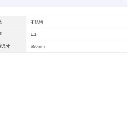
质
不锈钢
率
1.1
形尺寸
650mm