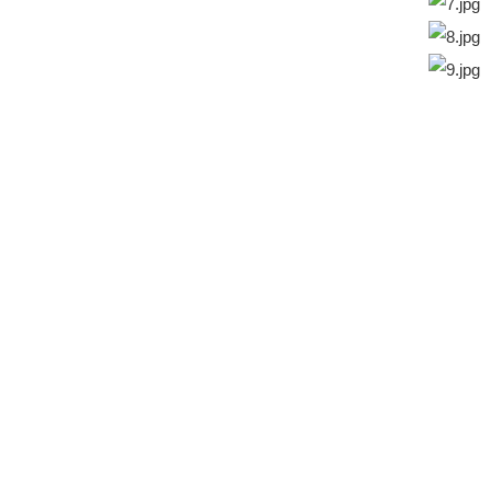
环泵应用的日益增多，设备在运行过程中由于受到高温、高压、强腐
制约着企业的正常生产，甚至导致火灾、爆炸、污染等严重安全事故
质量，加大了企业的成本投入。据统计：在大多数制造业中，设备维修维
空泵泵轴轴承位磨损修复 传动部位磨损问题是生产型企业存在的普
速机、电机、泵类等轴承位、轴承座、轴承室、键槽及螺纹等等部位
断裂，具有较大的局限性；刷镀和喷涂再机加工的方法往往需要外协
根本上解决造成磨损的原因（金属抗冲击能力及退让性较差）。 修复
清洗，确保表面干净、干燥、结实。 3、调和材料：比例准确，调和均
剂，安装固定，确保多余材料被挤出。 6、脱 模：固化后，拆卸模
，达到安装要求。 2、水环真空泵腐蚀、冲蚀的修复 金属腐蚀的形
备的全部表面，后者只是发生在局部。例如孔蚀、缝隙腐蚀、晶间腐