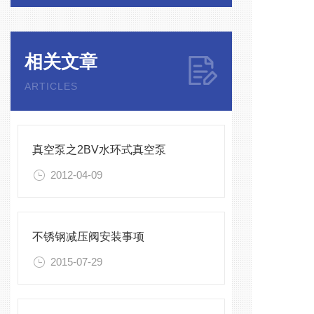
蚀等。
修复和
性能，
相关文章
和，并
ARTICLES
的修复
度。 
处理，
真空泵之2BV水环式真空泵
企业经
以不能
2012-04-09
白水封
理和维
大。 
不锈钢减压阀安装事项
空无法
2015-07-29
出现很
外，清