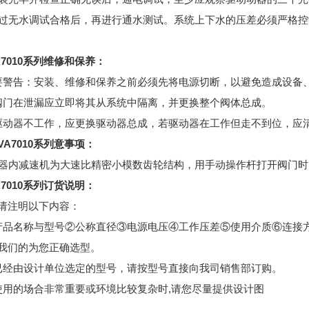
经过无水调试合格后，再进行通水测试。系统上下水的压差必须严格控
A7010系列维修和保养：
要警告：安装、维修和保养之前必须先将电源切断，以避免造成设备
阀门在泄漏应立即将其从系统中隔离，并更换整个阀体总成。
驱动器不工作，应更换驱动器总成，若驱动器在工作但走不到位，应
VA7010系列意事项：
内减速机为大速比精密小模数齿轮结构，用手动操作杆打开阀门时
7010系列
订货说明：
请注明以下内容：
产品名称与型号②公称直径③电源电压④工作压差⑤使用介质⑥连接
我们的为您正确选型。
已经由设计单位选定的型号，请按型号直接向我司销售部订购。
使用的场合非常重要或环境比较复杂时,请您尽量提供设计图