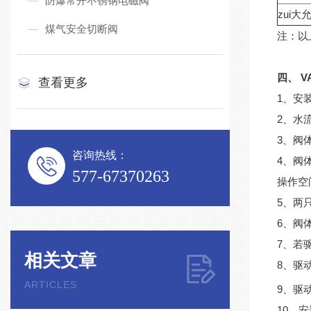
防爆常开不锈钢电磁阀
zui大
煤气安全切断阀
注：以
四、 V
查看更多
1、安
2、水
3、阀
咨询热线：
4、阀
577-67370263
操作空
5、两
6、阀
7、若
相关文章
8、驱
ARTICLES
9、驱
10、