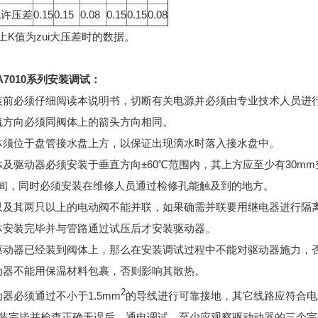
允许压差
0.15
0.15
0.08
0.15
0.15
0.08
上K值为zui大压差时的数据。
A7010系列安装调试：
装前必须仔细阅读本说明书，切断有关电源并必须由专业技术人员进
流方向必须同阀体上的箭头方向相同。
体须位于盘管接水盘上方，以保证出现滴水时落入接水盘中。
体及驱动器必须安装于垂直方向±60℃范围内，其上方应至少有30m
间，同时必须安装在维修人员通过检修孔能触及到的地方。
只及其两只以上的电动阀不能并联，如果确需并联要用继电器进行隔
体安装完毕并与管路通过试压后才安装驱动器。
驱动器已经装到阀体上，那么在安装调试过程中不能对驱动器施力，
动器不能用保温材料包裹，否则影响其散热。
2
动器必须通过不小于1.5mm
的导线进行可靠接地，其它线路应符合电
安装完毕并检查正确无误后，通电调试，至少应观察驱动动器的三个