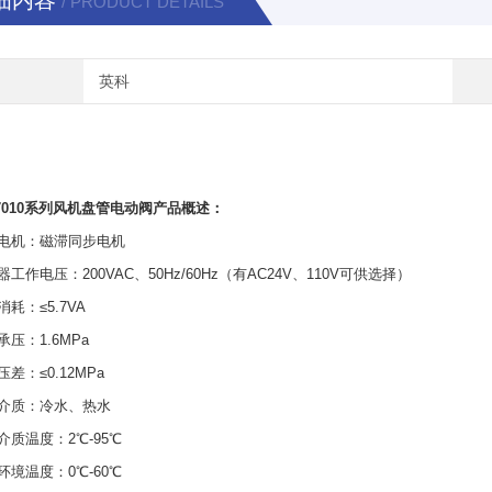
细内容
/ PRODUCT DETAILS
英科
7010系列风机盘管电动阀产品概述：
动电机：磁滞同步电机
器工作电压：200VAC、50Hz/60Hz（有AC24V、110V可供选择）
消耗：≤5.7VA
承压：1.6MPa
差：≤0.12MPa
用介质：冷水、热水
介质温度：2℃-95℃
环境温度：0℃-60℃