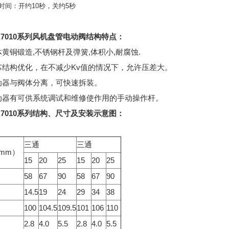
时间：开约10秒，关约5秒
A7010系列风机盘管电动阀结构特点：
体黄铜锻造,不锈钢杆及弹簧,体积小,耐腐蚀.
芯结构优化，在不减少Kv值的情况下，允许压差大。
动器与阀体分离，可快速拆装。
动器有可供系统调试和维修使作用的手动操作杆。
A7010系列结构、尺寸及安装示意图：
三通
三通
mm）
15
20
25
15
20
25
58
67
90
58
67
90
14.5
19
24
29
34
38
100
104.5
109.5
101
106
110
2.8
4.0
5.5
2.8
4.0
5.5