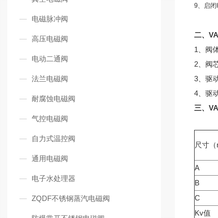
9、启闭
电磁脉冲阀
二、V
高压电磁阀
1、阀
电动二通阀
2、阀
法兰电磁阀
3、驱
4、驱
耐腐蚀电磁阀
三、V
气控电磁阀
自力式温控阀
尺寸（
通用电磁阀
A
电子水处理器
B
C
ZQDF不锈钢蒸汽电磁阀
Kv值