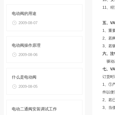
11、
电动阀的用途
2009-08-07
五、V
1、重
2、若
电动阀操作原理
3、若
六、注
2009-08-06
驱动器
七、VA
订货时
什么是电动阀
1、①
2009-08-05
件以便
2、若
3、当
电动二通阀安装调试工作