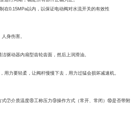
制在0.15MPa以内，以保证电动阀对水流开关的有效性
、人身伤害。
清洁驱动器内扇型齿轮齿面，然后上润滑油。
，用力要轻柔，让阀杆慢慢下去，用力过猛会损坏减速机。
方式⑦介质温度⑧工称压力⑨操作方式（常开、常闭）⑩是否带附