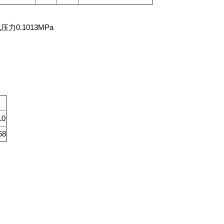
0.1013MPa
10
58