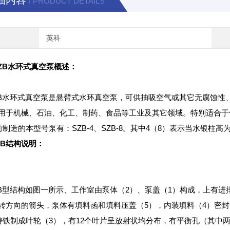
细内容
/ PRODUCT DETAILS
英科
SZB水环式真空泵概述：
水环式真空泵是悬臂式水环真空泵，可供抽吸空气或其它无腐蚀性、不溶于
用于机械、石油、化工、制药、食品等工业及其它领域。特别适合于
造的本型号泵有：SZB-4、SZB-8。其中4（8）表示当水银柱高为
ZB结构说明：
型结构如图一所示、工作室由泵体（2）、泵盖（1）构成，上有进
转方向的箭头，泵体有填料函和填料压盖（5），内装填料（4）密封
制成叶轮（3），有12个叶片呈放射状均分布，有平衡孔（其中两