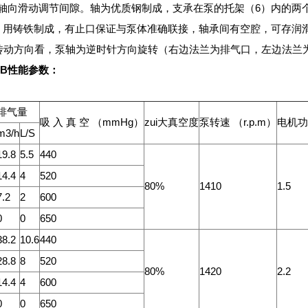
轴向滑动调节间隙。轴为优质钢制成，支承在泵的托架（6）内的两个
）用铸铁制成，有止口保证与泵体准确联接，轴承间有空腔，可存润
方向看，泵轴为逆时针方向旋转（右边法兰为排气口，左边法兰
ZB性能参数：
排气量
吸 入 真 空 （mmHg）
zui大真空度
泵转速 （r.p.m）
电机功
m3/h
L/S
19.8
5.5
440
14.4
4
520
80%
1410
1.5
7.2
2
600
0
0
650
38.2
10.6
440
28.8
8
520
80%
1420
2.2
14.4
4
600
0
0
650