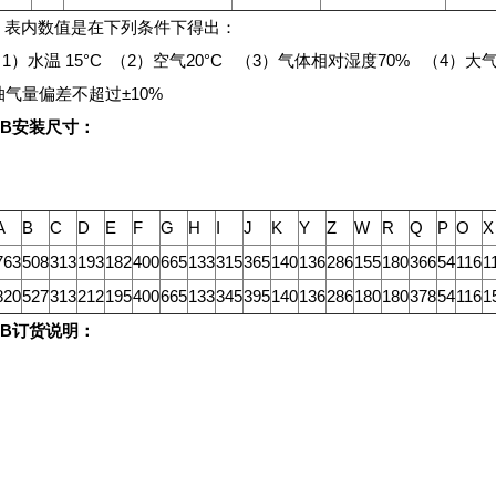
、表内数值是在下列条件下得出：
温 15°C （2）空气20°C （3）气体相对湿度70% （4）大气压力
气量偏差不超过±10%
ZB安装尺寸：
A
B
C
D
E
F
G
H
I
J
K
Y
Z
W
R
Q
P
O
X
763
508
313
193
182
400
665
133
315
365
140
136
286
155
180
366
54
116
1
820
527
313
212
195
400
665
133
345
395
140
136
286
180
180
378
54
116
1
ZB订货说明：
;
;
;