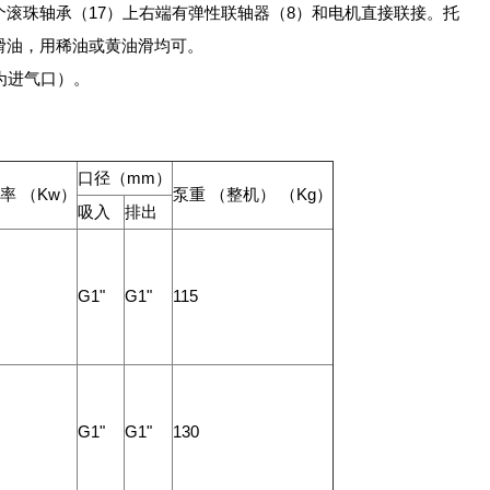
滚珠轴承（17）上右端有弹性联轴器（8）和电机直接联接。托
滑油，用稀油或黄油滑均可。
为进气口）。
口径（mm）
率 （Kw）
泵重 （整机） （Kg）
吸入
排出
G1"
G1"
115
G1"
G1"
130