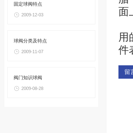
固定球阀特点
面
2009-12-03
（
用
球阀分类及特点
件
2009-11-07
留
阀门知识球阀
2009-08-28