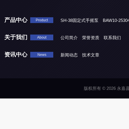
产品中心
SH-38固定式手摇泵
BAW10-25
Product
DJD1800/0.3消毒剂计量泵
关于我们
公司简介
荣誉资质
联系我们
About
资讯中心
新闻动态
技术文章
News
版权所有 © 2026 