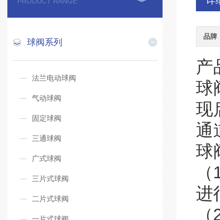
详
PRODUCT RANGE
品牌
球阀系列
产品
法兰电动球阀
球
气动球阀
现
固定球阀
通
三通球阀
球
广式球阀
（
三片式球阀
进
二片式球阀
（
一片式球阀