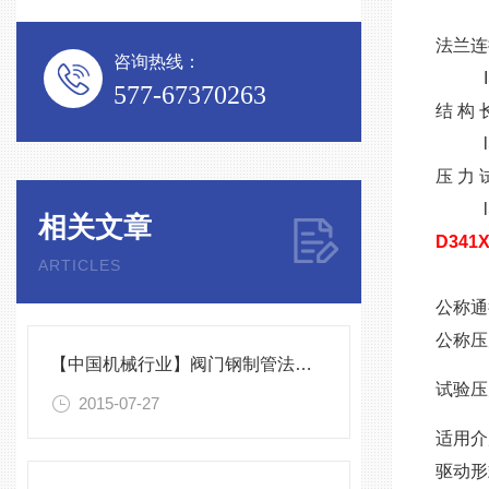
lS0 
法兰连接
咨询热线：
IS0 
577-67370263
结 构 长
lS0 
压 力 试
lS0 
相关文章
D341
ARTICLES
公称通
公称压
【中国机械行业】阀门钢制管法兰标准
试验压力
2015-07-27
适用介
驱动形