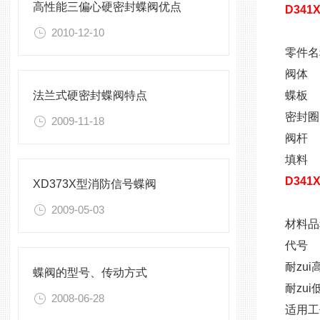
高性能三偏心硬密封蝶阀优点
D34
2010-12-10
零件名
阀体
法兰式硬密封蝶阀特点
蝶板
密封圈
2009-11-18
阀杆
填料
D341
XD373X型消防信号蝶阀
2009-05-03
材料品
代号
耐zui
蝶阀的型号、传动方式
耐zui
2008-06-28
适用工