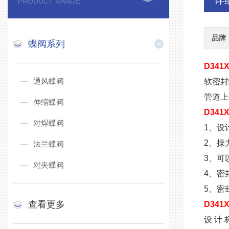
详
PRODUCT RANGE
品牌
蝶阀系列
D341
通风蝶阀
软密封
管道上
伸缩蝶阀
D341
对焊蝶阀
1、设
2、操
法兰蝶阀
3、可
对夹蝶阀
4、密
5、密
查看更多
D34
设 计 