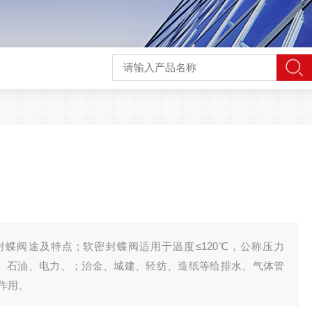
封蝶阀途及特点 ; 软密封蝶阀适用于温度≤120℃，公称压力
化工、石油、电力、；治金、城建、轻纺、造纸等给排水、气体管
作用。