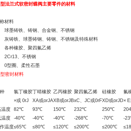
1X型法兰式软密封
蝶阀
主要零件的材料
称
材料
球墨铸铁、铸钢、合金钢、不锈钢
灰铸铁、球墨铸钢、铸钢、不锈钢及特殊材料
各种橡胶、聚四氟乙烯
2Cr13、不锈钢
0型圈、柔性石墨
X
型密封材料
种
氯丁橡胶
丁晴橡胶
乙丙橡胶
聚四氟乙烯
硅橡胶
氟
×或 0rJ
XA或orJA
XB或orJB
xC、JC或0rF
XD或orJD
× 
高温度
82℃
93℃
150℃
232℃
250℃
20
低温度
-40℃
-40℃
-40℃
-268℃
-70℃
-2
作温度
≤65℃
≤80℃
≤120℃
≤200℃
≤200℃
≤1