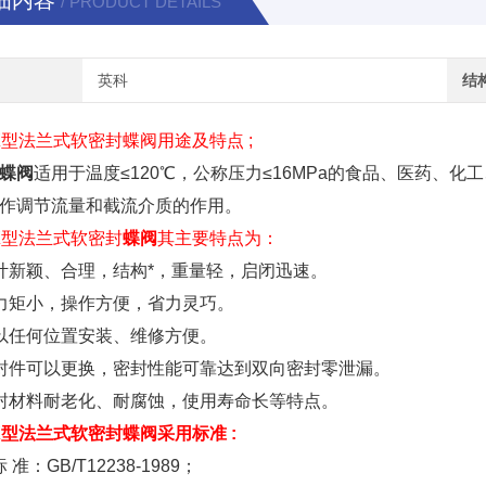
细内容
/ PRODUCT DETAILS
英科
结
X
型
法兰式软密封蝶阀
用途及特点 ;
蝶阀
适用于温度≤120℃，公称压力≤16MPa的食品、医药、
作调节流量和截流介质的作用。
X
型
法兰式软密封
蝶阀
其主要特点为：
计新颖、合理，结构*，重量轻，启闭迅速。
力矩小，操作方便，省力灵巧。
以任何位置安装、维修方便。
封件可以更换，密封性能可靠达到双向密封零泄漏。
封材料耐老化、耐腐蚀，使用寿命长等特点。
1X型法兰式软密封
蝶阀
采用标准 :
标 准：GB/T12238-1989；