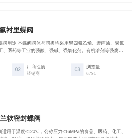
式氟衬里蝶阀
里蝶阀用途 本蝶阀阀体与阀板均采用聚四氟乙烯、聚丙烯、聚氯
工、医药等工业的强酸、强碱、强氧化剂。有机溶剂等强腐蚀
厂商性质
浏览量
02
03
经销商
6791
法兰软密封蝶阀
阀适用于温度≤120℃，公称压力≤16MPa的食品、医药、化工、