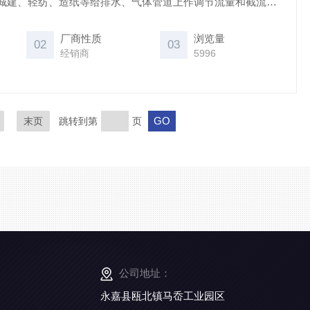
城建、轻纺、造纸等给排水、气体管道上作调节流量和截流介
，价格便宜；英科蝶阀好价格又实惠｝
厂商性质
浏览量
02
03
经销商
5996
末页
跳转到第
页
公司地址：
永嘉县瓯北镇马岙工业园区