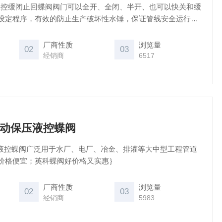
式液控缓闭止回蝶阀阀门可以全开、全闭、半开、也可以快关和缓
设定程序，有效的防止生产破坏性水锤，保证管线安全运行，
。 ｛蝶阀哪里好，价格便宜；英科蝶阀好价格又实惠｝
厂商性质
浏览量
02
03
经销商
6517
型自动保压液控蝶阀
动保压液控蝶阀广泛用于水厂、电厂、冶金、排灌等大中型工程管道
价格便宜；英科蝶阀好价格又实惠｝
厂商性质
浏览量
02
03
经销商
5983