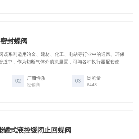
式密封蝶阀
封蝶阀该系列适用冶金、建材、化工、电站等行业中的通风、环保
管道中，作为切断气体介质流量置，可与各种执行器配套使用
｛蝶阀哪里好，价格便宜；英科蝶阀好价格又实惠｝
厂商性质
浏览量
02
03
经销商
6443
蓄能罐式液控缓闭止回蝶阀