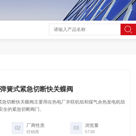
5/P型弹簧式紧急切断快关蝶阀
型弹簧式紧急切断快关蝶阀主要用在热电厂并联机组和煤气余热发电机组
安全的紧急切断阀门。
厂商性质
浏览量
02
03
经销商
5738