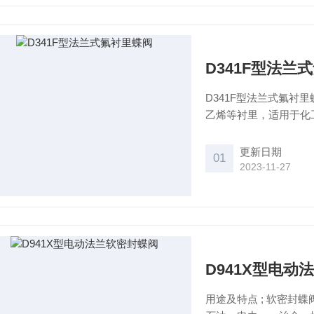
D341F型法兰
D341F型法兰式氟衬
乙烯等衬里，适用于化
性介质的阀门。
更新日期
01
2023-11-27
D941X型电动
用途及特点 ; 软密封蝶