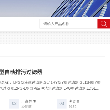
-IIP型自动排污过滤器
称： LPG型液体过滤器,GL41HY型Y型过滤器,GL11H型Y型
氧气过滤器,ZPG-L型自动反冲洗水过滤器,LPG型过滤器,LDSL型
型手摇刷式过滤器,PFQ型氧气管道过滤器,GCQ-T型自洁式排气
SCⅢ型锥形过滤器,ZPG型反冲洗过滤器,ZPG型 JCG型全自动反
厂商性质
浏览量
02
03
经销商
9152