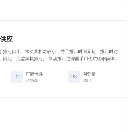
供应
于排污口小，水流量相对较小，并且排污时间又短，排污时对
排污。 自动排污过滤器采用优质碳钢筒体，
排污装置组成。 正常工作时，阀板处于开启位
全部自滤筒内向外流，污物被滤筒截留，集中在后段，实现水
厂商性质
浏览量
02
03
经销商
3301