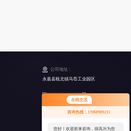
公司地址：
永嘉县瓯北镇马岙工业园区
扫
在线交流
一
扫
咨询热线：13968989215
添
加
好
您好！欢迎前来咨询，很高兴为您
友