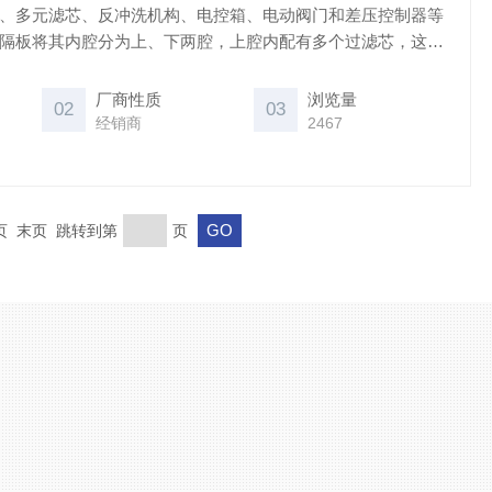
体、多元滤芯、反冲洗机构、电控箱、电动阀门和差压控制器等
横隔板将其内腔分为上、下两腔，上腔内配有多个过滤芯，这样
显著缩小了过滤器的体积，下腔内安装有反冲 洗吸盘。
厂商性质
浏览量
02
03
经销商
2467
一页 末页 跳转到第
页