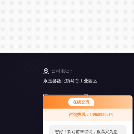
公司地址：
永嘉县瓯北镇马岙工业园区
扫
在线交流
一
扫
咨询热线：13968989215
添
加
好
您好！欢迎前来咨询，很高兴为您
友