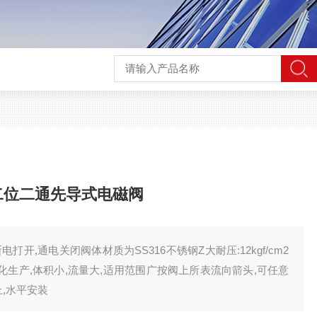
二位二通先导式电磁阀
打开,通电关闭阀体材质为SS316不锈钢Z大耐压:12kgf/cm2
列化生产,体积小,流量大,适用范围广按阀上所表流向箭头,可任意
上,水平安装