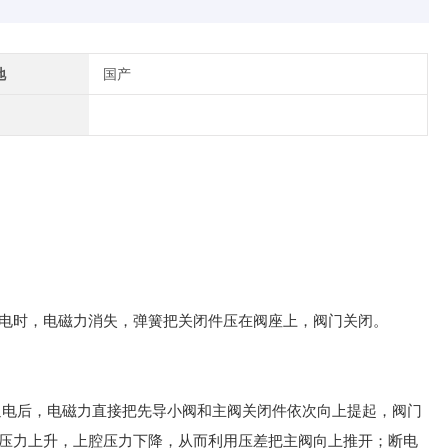
地
国产
电时，电磁力消失，弹簧把关闭件压在阀座上，阀门关闭。
通电后，电磁力直接把先导小阀和主阀关闭件依次向上提起，阀门
压力上升，上腔压力下降，从而利用压差把主阀向上推开；断电