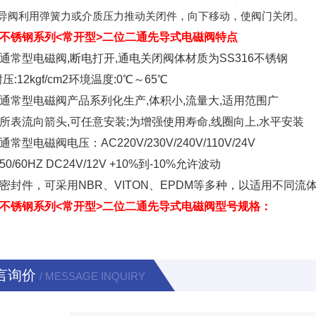
导阀利用弹簧力或介质压力推动关闭件，向下移动，使阀门关闭。
型不锈钢系列<常开型>二位二通
先导式电磁阀
特点
通常型电磁阀,断电打开,通电关闭阀体材质为SS316不锈钢
耐压:12kgf/cm2环境温度:0℃～65℃
通常型电磁阀产品系列化生产,体积小,流量大,适用范围广
所表流向箭头,可任意安装;为增强使用寿命,线圈向上,水平安装
常型电磁阀电压：AC220V/230V/240V/110V/24V
0HZ DC24V/12V +10%到-10%允许波动
密封件，可采用NBR、VITON、EPDM等多种，以适用不同流
型不锈钢系列<常开型>
二位二通先导式电磁阀
型号规格：
言询价
/ MESSAGE INQUIRY