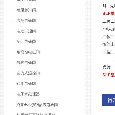
时，先
电磁脉冲阀
SLP
高压电磁阀
二位二
zui大
电动二通阀
二位二
法兰电磁阀
按阀上
耐腐蚀电磁阀
二位二通
50/6
气控电磁阀
膜片、
自力式温控阀
SLP
通用电磁阀
电子水处理器
留
ZQDF不锈钢蒸汽电磁阀