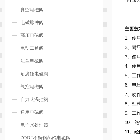
ZCW-
真空电磁阀
电磁脉冲阀
主要技
高压电磁阀
1、使用
2、耐压
电动二通阀
3、使
法兰电磁阀
4、使
耐腐蚀电磁阀
5、工作
6、电
气控电磁阀
7、动
自力式温控阀
8、型
通用电磁阀
9、工
10、
电子水处理器
11、
ZQDF不锈钢蒸汽电磁阀