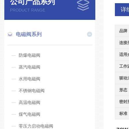
公司产品系列
详
PRODUCT RANGE
品牌
电磁阀系列
连接
适用
防爆电磁阀
工作
蒸汽电磁阀
驱动
水用电磁阀
形态
不锈钢电磁阀
密封
高温电磁阀
标准
煤气电磁阀
零压力启动电磁阀