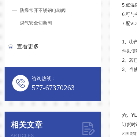
5.低
防爆常开不锈钢电磁阀
6.可
煤气安全切断阀
7.配
1、①
查看更多
件以便
2、若
3、当
咨询热线：
577-67370263
六、YL
相关文章
订货时
相关关键
ARTICLES