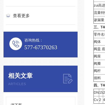
zui高
流量特
查看更多
渗漏量
三、T
零件名
咨询热线：
阀体
577-67370263
阀盖 
阀座
阀瓣
阀杆
相关文章
填料
ARTICLES
四、T
DN
15
Cv
2