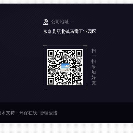
公司地址：
永嘉县瓯北镇马岙工业园区
扫
一
扫
添
加
好
友
术支持：
环保在线
管理登陆