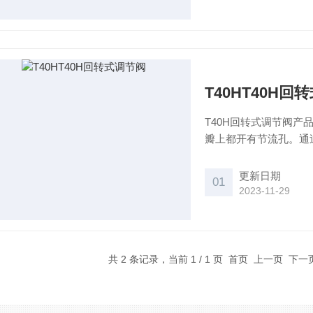
T40HT40H回
T40H回转式调节阀产品特点： 主要由阀体、套筒、阀瓣、阀杆
瓣上都开有节流孔。通
开度指示标尺以显示阀
更新日期
01
2023-11-29
共 2 条记录，当前 1 / 1 页 首页 上一页 下