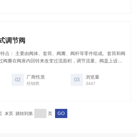
转式调节阀
等零件组成。套筒和阀
过阀瓣在阀座内回转来改变过流面积，调节流量。阀盖上设有
门的开度状态。
厂商性质
浏览量
02
03
经销商
3447
一页 末页 跳转到第
页