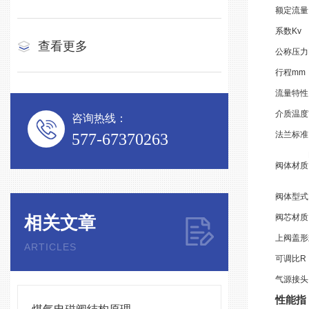
额定流量
系数Kv
查看更多
公称压力
行程mm
流量特性
介质温度
咨询热线：
法兰标准
577-67370263
阀体材质
阀体型式
相关文章
阀芯材质
上阀盖形
ARTICLES
可调比R
气源接头
性能指