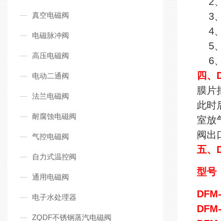
2、
真空电磁阀
3
4、
电磁脉冲阀
5、
高压电磁阀
6、
四、
电动二通阀
膜片
法兰电磁阀
此时
耐腐蚀电磁阀
室放
阀出
气控电磁阀
五、D
自力式温控阀
型号
通用电磁阀
DFM-
电子水处理器
DFM-
ZQDF不锈钢蒸汽电磁阀