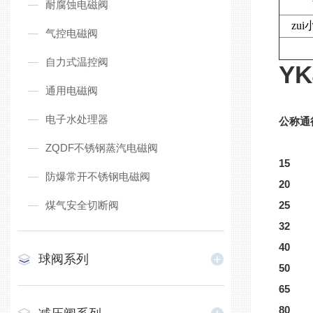
耐腐蚀电磁阀
zu
气控电磁阀
自力式温控阀
Y
通用电磁阀
电子水处理器
公称通
ZQDF不锈钢蒸汽电磁阀
15
防爆常开不锈钢电磁阀
20
煤气安全切断阀
25
32
40
球阀系列
50
65
80