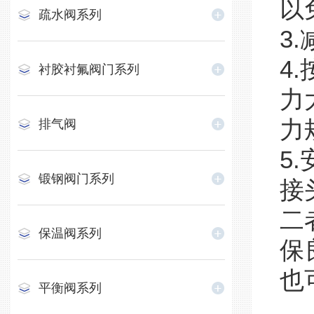
以
疏水阀系列
3
4
衬胶衬氟阀门系列
力
力
排气阀
5
锻钢阀门系列
接
二
保温阀系列
保
也
平衡阀系列