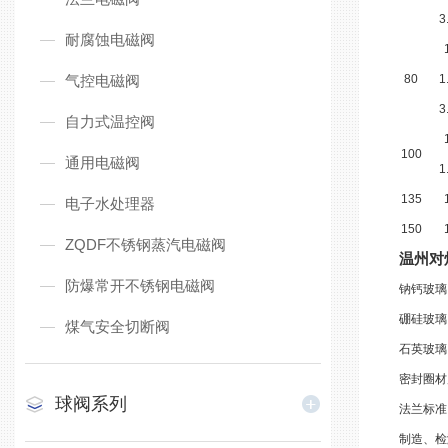
3
耐腐蚀电磁阀
气控电磁阀
80
1
3
自力式温控阀
100
通用电磁阀
1
135
电子水处理器
150
ZQDF不锈钢蒸汽电磁阀
温州对
防爆常开不锈钢电磁阀
钠钙玻璃
硼硅玻璃
煤气安全切断阀
石英玻璃
密封圈材
球阀系列
法兰标准
制造、检