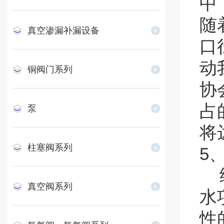
中
随
真空渗漏补漏设备
口
动
铜阀门系列
协
占
泵
将
柱塞阀系列
5
给
真空阀系列
水
性