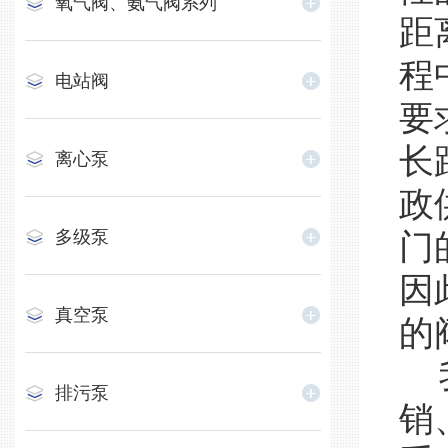
氧气阀、氨气阀系列
距
程
电站阀
要
长
离心泵
政
多级泵
门
因
真空泵
的
我
排污泵
销