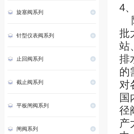
4
旋塞阀系列
随
批
针型仪表阀系列
站
排
止回阀系列
的
对
截止阀系列
国
平板闸阀系列
径
产
闸阀系列