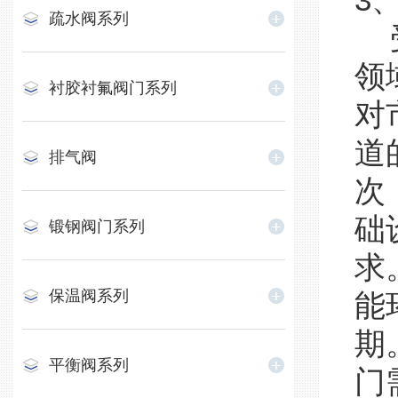
3
疏水阀系列
受
领
衬胶衬氟阀门系列
对
道
排气阀
次
础
锻钢阀门系列
求
保温阀系列
能
期
平衡阀系列
门