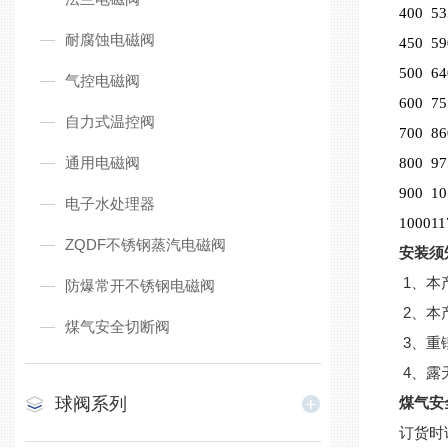
400
53
耐腐蚀电磁阀
450
59
500
64
气控电磁阀
600
75
自力式温控阀
700
86
通用电磁阀
800
97
900
10
电子水处理器
1000
11
ZQDF不锈钢蒸汽电磁阀
安装须
1、本
防爆常开不锈钢电磁阀
2、本
煤气安全切断阀
3、重
4、露
球阀系列
煤气安
订货时