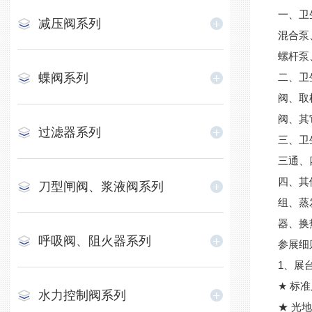
一、卫
减压阀系列
混合泵
螺杆泵
蝶阀系列
二、卫
阀、取
阀、其
过滤器系列
三、卫
三通、
四、其
刀型闸阀、浆液阀系列
组、蒸
器、换
呼吸阀、阻火器系列
参展细
1、展台配
★ 标
水力控制阀系列
★ 光