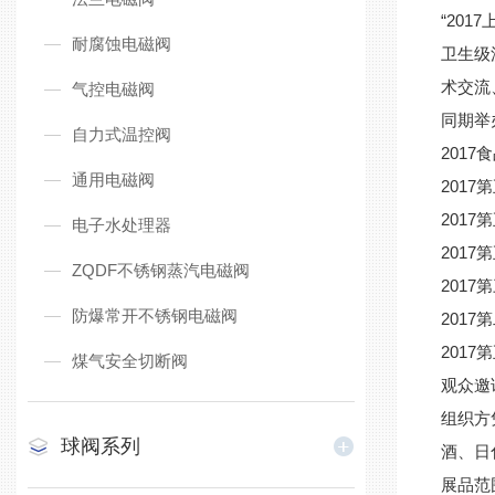
“20
耐腐蚀电磁阀
卫生级
术交流
气控电磁阀
同期举
自力式温控阀
201
通用电磁阀
201
201
电子水处理器
201
ZQDF不锈钢蒸汽电磁阀
201
防爆常开不锈钢电磁阀
201
201
煤气安全切断阀
观众邀
组织方
球阀系列
酒、日
展品范