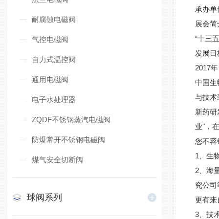
承办单
耐腐蚀电磁阀
展会简
“十三
气控电磁阀
发展目
自力式温控阀
201
通用电磁阀
中国生
与技术
电子水处理器
新药研
ZQDF不锈钢蒸汽电磁阀
业"，
防爆常开不锈钢电磁阀
您不容
1、生
煤气安全切断阀
2、海
究公司
球阀系列
更有来
3、技