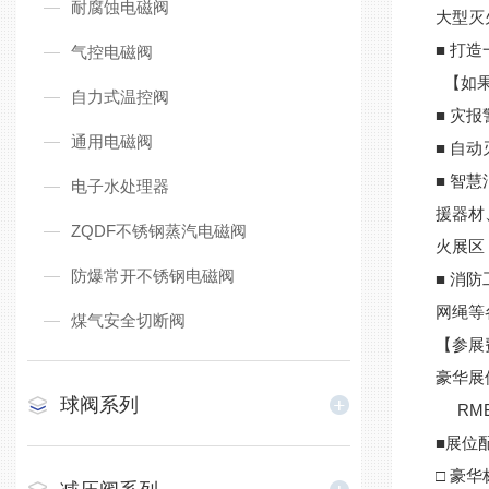
耐腐蚀电磁阀
大型灭
■ 打
气控电磁阀
【如果
自力式温控阀
■ 灾
通用电磁阀
■ 自
■ 智
电子水处理器
援器材
ZQDF不锈钢蒸汽电磁阀
火展区
防爆常开不锈钢电磁阀
■ 消
网绳等
煤气安全切断阀
【参展
豪华展
球阀系列
RMB8
■展位
□ 豪