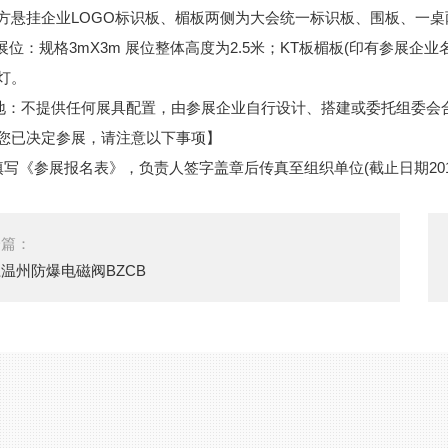
方悬挂企业LOGO标识板、楣板两侧为大会统一标识板、围板、一
准展位：规格3mX3m 展位整体高度为2.5米；KT板楣板(印有参展
灯。
地：不提供任何展具配置，由参展企业自行设计、搭建或委托组委会
您已决定参展，请注意以下事项】
填写《参展报名表》，负责人签字盖章后传真至组织单位(截止日期201
一篇：
温州防爆电磁阀BZCB