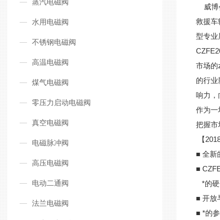
蒸汽电磁阀
威博会
救援车
水用电磁阀
型专业
不锈钢电磁阀
CZF
高温电磁阀
市场的
的行业
煤气电磁阀
响力，
零压力启动电磁阀
作为一
真空电磁阀
把握市
【20
电磁脉冲阀
■ 全
高压电磁阀
■ C
电动二通阀
*的硬
■ 开
法兰电磁阀
■ *