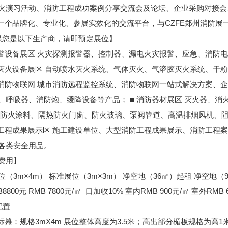
火演习活动、消防工程成功案例分享交流会及论坛、企业采购对接会
造一个品牌化、专业化、参展实效化的交流平台，与CZFE郑州消防
您是以下生产商，请即预定展位】
报警设备展区 火灾探测报警器、控制器、漏电火灾报警、应急、消防
动灭火设备展区 自动喷水灭火系统、气体灭火、气溶胶灭火系统、干
慧消防物联网 城市消防远程监控系统、消防物联网一站式解决方案、企
、呼吸器、消防炮、缓降设备等产品； ■ 消防器材展区 灭火器、消
 防火涂料、隔热防火门窗、防火玻璃、泵阀管道、高温排烟风机、
防工程成果展示区 施工建设单位、大型消防工程成果展示、消防工程案
各类安全用品。
费用】
位（3m×4m） 标准展位（3m×3m） 净空地（36㎡）起租 净空地（
800元 RMB 7800元/㎡ 口加收10% 室内RMB 900元/㎡ 室外RMB 
配置
华标摊：规格3mX4m 展位整体高度为3.5米；高出部分楣板规格为高1