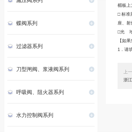
减压阀系列
楣板上
□ 标
蝶阀系列
座、射
□光 
【如果
过滤器系列
1．请
刀型闸阀、浆液阀系列
上
浙江
呼吸阀、阻火器系列
水力控制阀系列