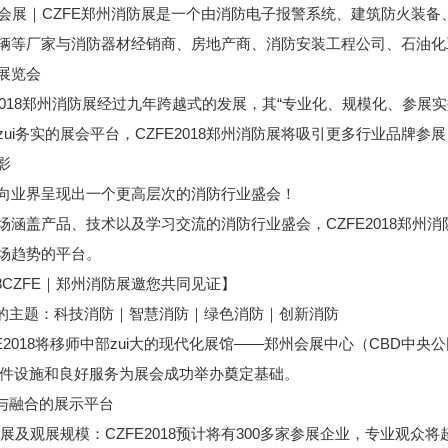
展｜CZFE郑州消防展是一个由消防电子报警系统、建筑防火装备
辆等厂家与消防器材经销商、房地产商、消防安装工程公司、石油化
展览会
E2018郑州消防展经过九年跨越式的发展，其“专业化、规模化、参
zui务实的展会平台，CZFE2018郑州消防展将吸引更多行业品
影
向业界呈现出一个更高层次的消防行业盛会！
场涵盖产品、技术以及学习交流的消防行业盛会，CZFE2018郑
场趋势的平台。
18CZFE｜郑州消防展邀您共同见证】
新的主题：科技消防｜智慧消防｜绿色消防｜创新消防
ZFE2018将移师中部zui大的现代化展馆——郑州会展中心（CBD中
件设施和良好服务为展会成功举办奠定基础。
放与融合的展示平台
的参展及观展规模：CZFE2018预计将有300多家参展企业，专业观众