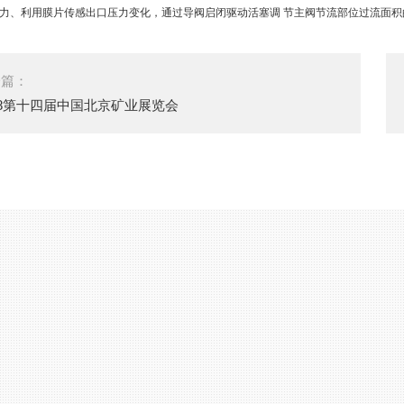
力、利用膜片传感出口压力变化，通过导阀启闭驱动活塞调 节主阀节流部位过流面
一篇：
18第十四届中国北京矿业展览会