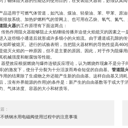
为了确保阻火器的性能达到使用目的，在安装阻火器前，必须认真阅
适用于可燃气体管道，如汽油、煤油、轻柴油、苯、甲苯、原油等
斯排放系统、加热炉燃料气的管网上、也可用在乙炔、氧气、氮气、
道阻火器
的工作原理有下面这两点：
热作用阻火器能够阻止火焰继续传播并迫使火焰熄灭的因素之一是
进入这些细小通道后就形成许多细小的火焰流。由于通道或孔隙的传
火焰即被熄灭。进行的试验表明，当把阻火器材料的导热性提高460
是熄灭火焰的一种原因，但不是主要的原因。因此，对于作为阻爆用
其机械强度和耐腐蚀等性能。
壁效应根据燃烧与爆炸连锁反应理论，认为燃烧炸现象不是分子间
等)的激发下，使分子分裂为十分活泼而寿命短促的自由基。
管道阻
作用的结果除了生成物之外还能产生新的自由基。这样自由基又消耗
后，没有外界能源的作用)的条件是：新产生的自由基数等于或大于
力、气体浓度、容器的大小和材质等。
一篇：
谈不锈钢水用电磁阀使用过程中的注意事项