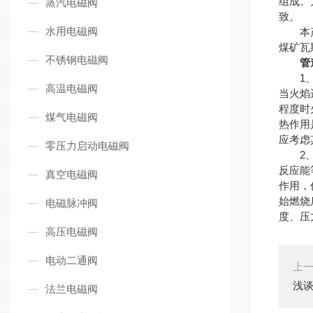
组成。
蒸汽电磁阀
致。
水用电磁阀
本产品
煤矿瓦
不锈钢电磁阀
管
1、传
高温电磁阀
当火焰
程度时
煤气电磁阀
热作用
应考虑
零压力启动电磁阀
2、器
反应能
真空电磁阀
作用，
始燃烧
电磁脉冲阀
度、压
高压电磁阀
电动二通阀
上
浅
法兰电磁阀