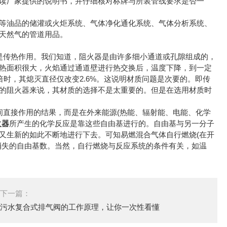
读厂家提供的说明书，并仔细核对标牌与所装管线要求是否一
油品的储灌或火炬系统、气体净化通化系统、气体分析系统、
天然气的管道用品。
传热作用。我们知道，阻火器是由许多细小通道或孔隙组成的，
热面积很大，火焰通过通道壁进行热交换后，温度下降，到一定
倍时，其熄灭直径仅改变2.6%。这说明材质问题是次要的。即传
的阻火器来说，其材质的选择不是太重要的。但是在选用材质时
直接作用的结果，而是在外来能源(热能、辐射能、电能、化学
火器
所产生的化学反应是靠这些自由基进行的。自由基与另一分子
又生新的如此不断地进行下去。可知易燃混合气体自行燃烧(在开
消失的自由基数。当然，自行燃烧与反应系统的条件有关，如温
下一篇：
污水复合式排气阀的工作原理，让你一次性看懂