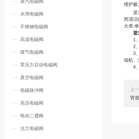
蒸汽电磁阀
维护极
篮式过
水用电磁阀
而清洁
大类:
不锈钢电磁阀
篮
高温电磁阀
1、过
2、当
煤气电磁阀
3、清
缩机、
零压力启动电磁阀
4、如
真空电磁阀
上
电磁脉冲阀
管
高压电磁阀
电动二通阀
法兰电磁阀