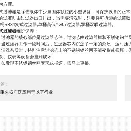
为方便。
滤器是除去液体中少量固体颗粒的小型设备，可保护设备的正常工
的滤液则由过滤器出口排出，当需要清洗时，只要将可拆卸的滤筒取
单桶SB34复式过滤器;单桶高低YG07过滤器;双桶双联过滤器。
式过滤器
维护保养：
滤器的核心部位是过滤器芯件，过滤芯由过滤器框和不锈钢钢丝网
过滤器工作一段时间后，过滤器芯内沉淀了一定的杂质，这时压力
洗杂质时，特别注意过滤芯上的不锈钢钢丝网不能变形或损坏，否
泵、仪表等设备会遭到破坏;
发现不锈钢钢丝网变形或损坏，需马上更换。
一篇：
道阻火器广泛应用于以下行业