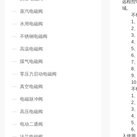
远程控
域。
蒸汽电磁阀
不锈
1、安
水用电磁阀
2、电
3、在
不锈钢电磁阀
4、在
5、安
高温电磁阀
6、
煤气电磁阀
7、
8、在
零压力启动电磁阀
9、在
10、
真空电磁阀
不锈
1、
电磁脉冲阀
2、电
3、应
高压电磁阀
4、使
5、电
电动二通阀
6、电
入使用
法兰电磁阀