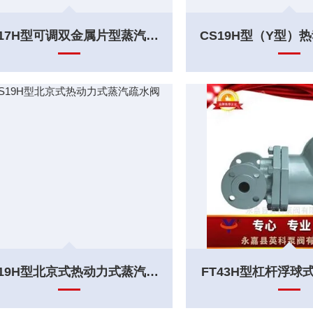
CS17H型可调双金属片型蒸汽疏水阀
CS19H型北京式热动力式蒸汽疏水阀
FT43H型杠杆浮球