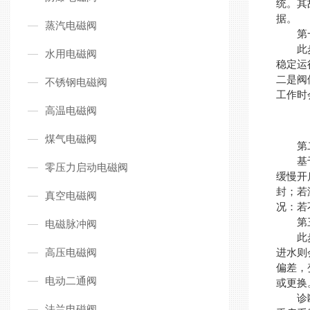
统。其
据。
蒸汽电磁阀
第一
此步骤
水用电磁阀
稳定运
二是阀
不锈钢电磁阀
工作时
高温电磁阀
煤气电磁阀
第二
基于第
零压力启动电磁阀
缓慢开
封；若
真空电磁阀
况：若
第三
电磁脉冲阀
此步
高压电磁阀
进水则
偏差，
电动二通阀
或更换
诊断完
法兰电磁阀